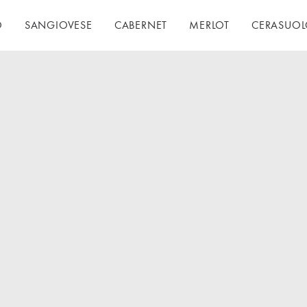
O
SANGIOVESE
CABERNET
MERLOT
CERASUO