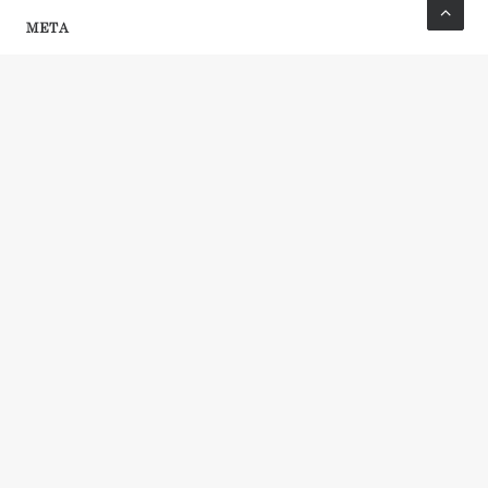
META
Accedi
Feed dei contenuti
Feed dei commenti
WordPress.org
PRIVACY POLICY
COOKIE POLICY